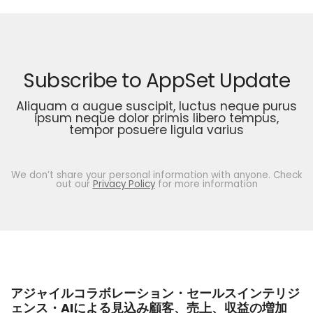
Subscribe to AppSet Update
Aliquam a augue suscipit, luctus neque purus
ipsum neque dolor primis libero tempus,
tempor posuere ligula varius
We don’t share your personal information with anyone. Check
out our
Privacy Policy
for more information
アジャイルコラボレーション・セールスインテリジ
ェンス・AIによる見込み顧客、売上、収益の増加