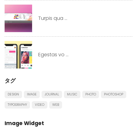
Turpis qua ...
Egestas vo ...
タグ
DESIGN
IMAGE
JOURNAL
MUSIC
PHOTO
PHOTOSHOP
TYPOGRAPHY
VIDEO
WEB
Image Widget