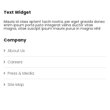
Text Widget
Mauris id class aptent taciti nostra, per eget gravida donec
enim ipsum porta justo integerat velna auctor vitae
magna, vitae suscipit ipsum mauris purus in magna nihil
Company
About Us
Careers
Press & Media
Site Map